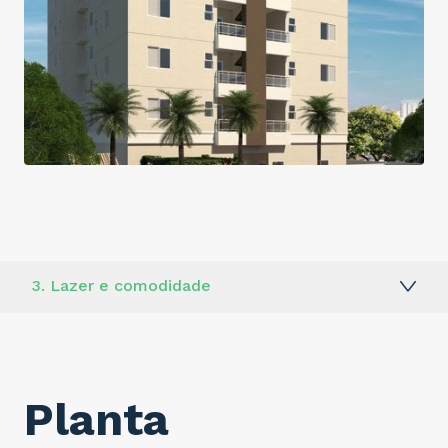
3. Lazer e comodidade
1. Plantas
2. Localização
Planta
4. Condomínio inteligente
5. O apartamento